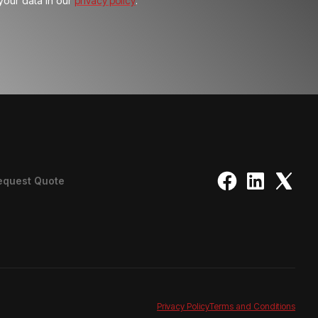
our data in our
privacy policy
.
equest Quote
Privacy Policy
Terms and Conditions