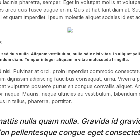
 lacinia pharetra, semper. Eget in volutpat mollis at volutpat
es arcu quis fusce augue enim. Quis at habitant diam at. Susci
el et quam imperdiet. Ipsum molestie aliquet sodales id est a
re
 sed duis nulla. Aliquam vestibulum, nulla odio nisl vitae. In aliquet p
endum diam. Tempor integer aliquam in vitae malesuada fringilla.
sed nisi. Pulvinar at orci, proin imperdiet commodo consectetu
 dignissim adipiscing faucibus consequat, urna. Viverra p
pat vulputate posuere purus sit congue convallis aliquet. A
tor neque. Mauris, neque ultricies eu vestibulum, bibendum
s in tellus, pharetra, porttitor.
mattis nulla quam nulla. Gravida id grav
Non pellentesque congue eget consectetu