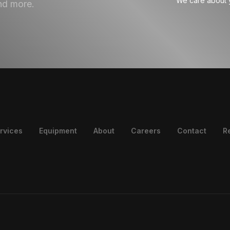
We care about y
nd more.
rvices
Equipment
About
Careers
Contact
R