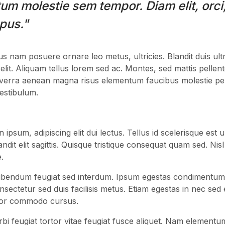
um molestie sem tempor. Diam elit, orci,
pus."
us nam posuere ornare leo metus, ultricies. Blandit duis ult
 elit. Aliquam tellus lorem sed ac. Montes, sed mattis pellen
verra aenean magna risus elementum faucibus molestie pe
vestibulum.
 ipsum, adipiscing elit dui lectus. Tellus id scelerisque est ult
blandit elit sagittis. Quisque tristique consequat quam sed. Ni
.
ibendum feugiat sed interdum. Ipsum egestas condimentum
sectetur sed duis facilisis metus. Etiam egestas in nec sed et
rtor commodo cursus.
orbi feugiat tortor vitae feugiat fusce aliquet. Nam elementum