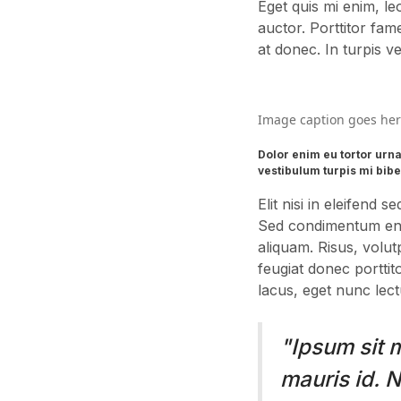
Eget quis mi enim, leo
auctor. Porttitor fam
at donec. In turpis v
Image caption goes he
Dolor enim eu tortor urna
vestibulum turpis mi bib
Elit nisi in eleifend 
Sed condimentum enim
aliquam. Risus, volut
feugiat donec portti
lacus, eget nunc lectu
"Ipsum sit 
mauris id. 