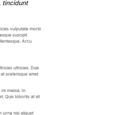
 tincidunt
ricies vulputate morbi
tesque suscipit
llentesque. Arcu
ricies ultricies. Duis
sl at scelerisque amet
 mi massa. In
. Quis lobortis at sit
 urna nisi aliquet