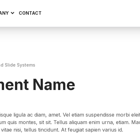
ANY
CONTACT
d Slide Systems
ment Name
 quisque ligula ac diam, amet. Vel etiam suspendisse morbi ele
tum quis montes, sit sit. Tellus aliquam enim urna, etiam. M
itae nisi, tellus tincidunt. At feugiat sapien varius id.