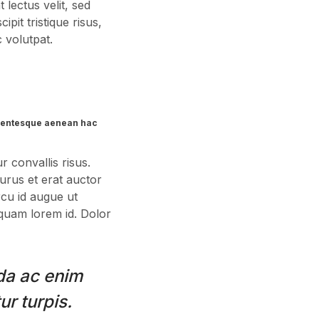
 lectus velit, sed
pit tristique risus,
c volutpat.
ellentesque aenean hac
r convallis risus.
urus et erat auctor
rcu id augue ut
 quam lorem id. Dolor
ida ac enim
r turpis.