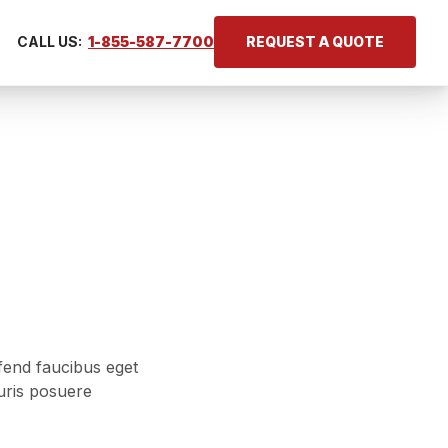
CALL US:
1-855-587-7700
REQUEST A QUOTE
ifend faucibus eget
auris posuere