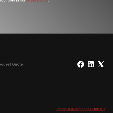
our data in our
privacy policy
.
equest Quote
Privacy Policy
Terms and Conditions