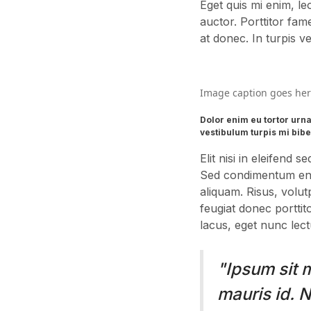
Eget quis mi enim, leo
auctor. Porttitor fam
at donec. In turpis v
Image caption goes he
Dolor enim eu tortor urna
vestibulum turpis mi bib
Elit nisi in eleifend 
Sed condimentum enim
aliquam. Risus, volut
feugiat donec portti
lacus, eget nunc lectu
"Ipsum sit 
mauris id. 