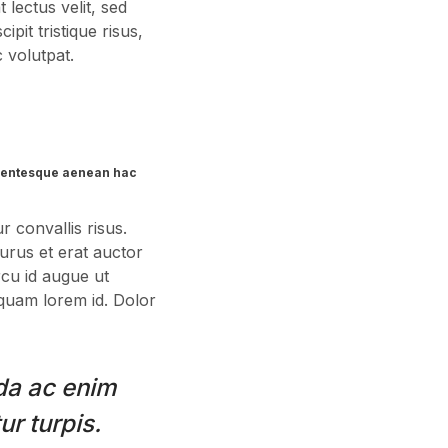
 lectus velit, sed
pit tristique risus,
c volutpat.
ellentesque aenean hac
r convallis risus.
urus et erat auctor
rcu id augue ut
 quam lorem id. Dolor
ida ac enim
r turpis.