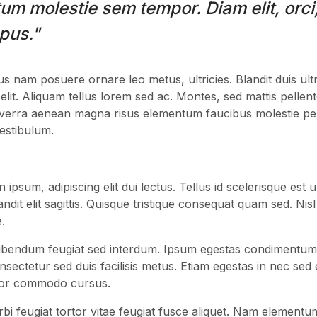
um molestie sem tempor. Diam elit, orci,
pus."
us nam posuere ornare leo metus, ultricies. Blandit duis ult
 elit. Aliquam tellus lorem sed ac. Montes, sed mattis pellen
verra aenean magna risus elementum faucibus molestie pe
vestibulum.
 ipsum, adipiscing elit dui lectus. Tellus id scelerisque est ult
blandit elit sagittis. Quisque tristique consequat quam sed. Ni
.
ibendum feugiat sed interdum. Ipsum egestas condimentum
sectetur sed duis facilisis metus. Etiam egestas in nec sed et
rtor commodo cursus.
orbi feugiat tortor vitae feugiat fusce aliquet. Nam elementum