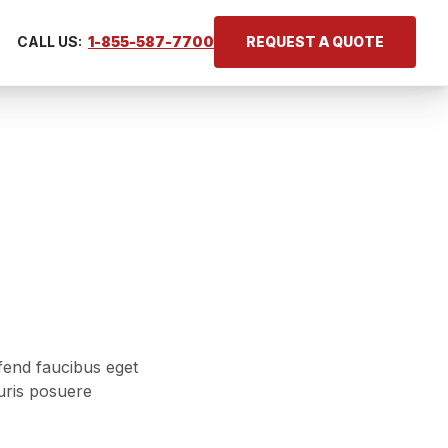
CALL US:
1-855-587-7700
REQUEST A QUOTE
ifend faucibus eget
auris posuere