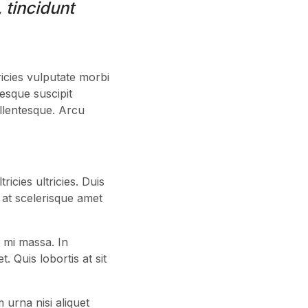
 tincidunt
ricies vulputate morbi
tesque suscipit
llentesque. Arcu
ricies ultricies. Duis
sl at scelerisque amet
 mi massa. In
. Quis lobortis at sit
 urna nisi aliquet