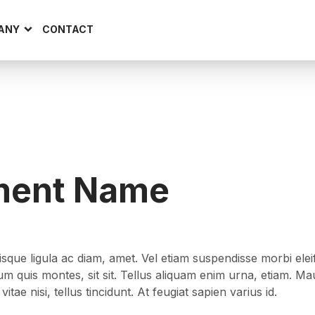
ANY
CONTACT
ment Name
 quisque ligula ac diam, amet. Vel etiam suspendisse morbi ele
tum quis montes, sit sit. Tellus aliquam enim urna, etiam. M
itae nisi, tellus tincidunt. At feugiat sapien varius id.