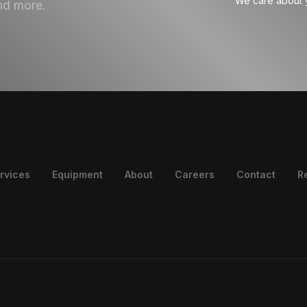
We care about y
nd more.
rvices
Equipment
About
Careers
Contact
R