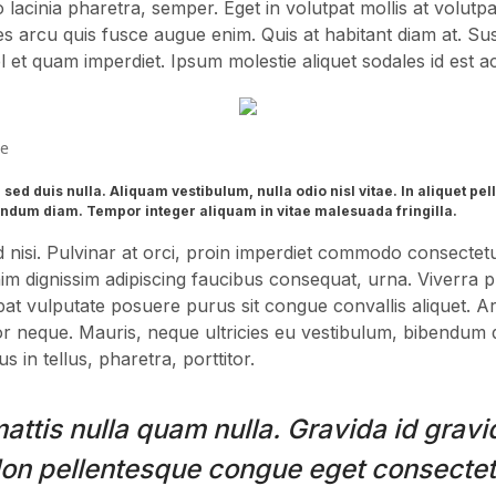
 lacinia pharetra, semper. Eget in volutpat mollis at volutpat
es arcu quis fusce augue enim. Quis at habitant diam at. Susci
el et quam imperdiet. Ipsum molestie aliquet sodales id est a
re
 sed duis nulla. Aliquam vestibulum, nulla odio nisl vitae. In aliquet p
endum diam. Tempor integer aliquam in vitae malesuada fringilla.
sed nisi. Pulvinar at orci, proin imperdiet commodo consectetu
 dignissim adipiscing faucibus consequat, urna. Viverra p
pat vulputate posuere purus sit congue convallis aliquet. A
tor neque. Mauris, neque ultricies eu vestibulum, bibendum
s in tellus, pharetra, porttitor.
mattis nulla quam nulla. Gravida id grav
Non pellentesque congue eget consectetu