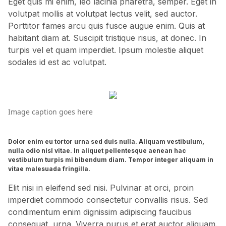
Eget quis mi enim, leo lacinia pharetra, semper. Eget in
volutpat mollis at volutpat lectus velit, sed auctor.
Porttitor fames arcu quis fusce augue enim. Quis at
habitant diam at. Suscipit tristique risus, at donec. In
turpis vel et quam imperdiet. Ipsum molestie aliquet
sodales id est ac volutpat.
Image caption goes here
Dolor enim eu tortor urna sed duis nulla. Aliquam vestibulum,
nulla odio nisl vitae. In aliquet pellentesque aenean hac
vestibulum turpis mi bibendum diam. Tempor integer aliquam in
vitae malesuada fringilla.
Elit nisi in eleifend sed nisi. Pulvinar at orci, proin
imperdiet commodo consectetur convallis risus. Sed
condimentum enim dignissim adipiscing faucibus
consequat, urna. Viverra purus et erat auctor aliquam.